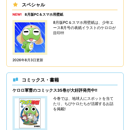
スペシャル
NEW!
8月版PC＆スマホ用壁紙
8月版PC＆スマホ用壁紙は、少年エ
ース8月号の表紙イラストのケロロが
目印!!!
2026年8月3日更新
コミックス・書籍
ケロロ軍曹のコミックス35巻が大好評発売中!!
今巻では、地球人にスポットを当て
たり、ちびケロたちが活躍するお話
を掲載!